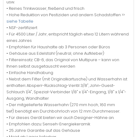
usw.
• Reines Trinkwasser, fließend und frisch
• Hohe Reduktion von Pestiziden und andern Schadstoffen >>
siehe Tabelle
• NSF-zertifiziert
• Für 4500 Liter / Jahr, entspricht täglich etwa 12 Litern während
eines Jahres
• Empfohlen für Haushalte ab 3 Personen oder Büros
• Gehäuse aus Edelstahl (neutral, ohne Aufkleber)
• Filtereinsatz: CB-6, das Original von Multipure – kann von
Ihnen selbst ausgetauscht werden
• Einfache Handhabung
• Nebst dem Filter (mit Originalkartusche) und Wasserhahn ist
enthalten: Absperr-Rückschlag-Ventil 3/8", John-Guest-
Schlauch 1/4", Spezial-Verbinder 1/8" x 1/4"-Eingang, 1/8" x 1/4"-
Ausgang, Wandhalter
• Der mitgelieferte Wasserhahn (270 mm hoch, 160 mm
tief) benötigt ein Durchbohrloch von 12 mm Durchmesser.
• Für dieses Gerät bieten wir auch Designer-Hähne an.
• Empfohlen dazu: Senseh-Energiekeramik
• 25 Jahre Garantie auf das Gehäuse
• Meist ab Lager lieferbar