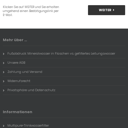
Klicken Sie auf WEITER und Sie erhalten
WEITER
umgehend einen Bestätigungslink per
E-Mail.
Mehr über ...
Fußabdruck: Mineralwasser in Flaschen vs. gefiltertes Leitungswasser
Unsere AGB
Zahlung und Versand
Widerrufsrecht
Privatsphäre und Datenschutz
Informationen
Multipure-Trinkwasserfilter