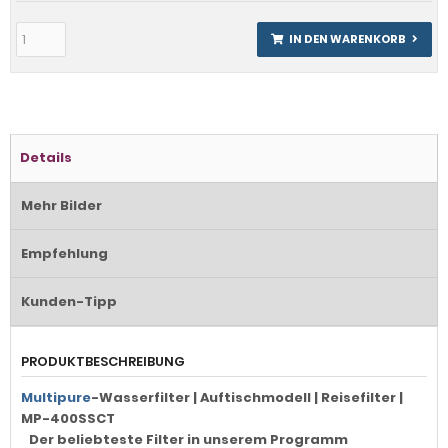
IN DEN WARENKORB
Details
Mehr Bilder
Empfehlung
Kunden-Tipp
PRODUKTBESCHREIBUNG
Multipure
-Wasserfilter | Auftischmodell | Reisefilter |
MP-400SSCT
Der beliebteste Filter in unserem Programm