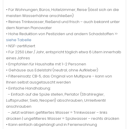
• Für Wohnungen, Büros, Hotelzimmer, Reise (lässt sich an die
meisten Wasserhähne anschließen)
• Reines Trinkwasser, fließend und frisch – auch bekannt unter
dem Namen Pianowater
• Hohe Reduktion von Pestiziden und andern Schadstoffen >>
siehe Tabelle
• NSF-zertifiziert
• Für 2250 Liter / Jahr, entspricht täglich etwa 6 Litern innerhalb
eines Jahres
• Empfohlen für Haushalte mit 1–2 Personen
• Gehäuse aus Edelstahl (neutral, ohne Aufkleber)
• Filtereinsatz: CB-5, das Original von Multipure – kann von
Ihnen selbst ausgetauscht werden
• Einfache Handhabung:
– Einfach auf die Spüle stellen, Perlator (Strahlregler,
Luftsprudler, Sieb, Neoperl) abschrauben, Umleitventil
anschrauben
– Jetzt wählen: gefiltertes Wasser = Trinkwasser – links
drücken | ungefilteres Wasser = Spülwasser – rechts drücken
• Kann einfach abgehängt und in Ferienwohnung