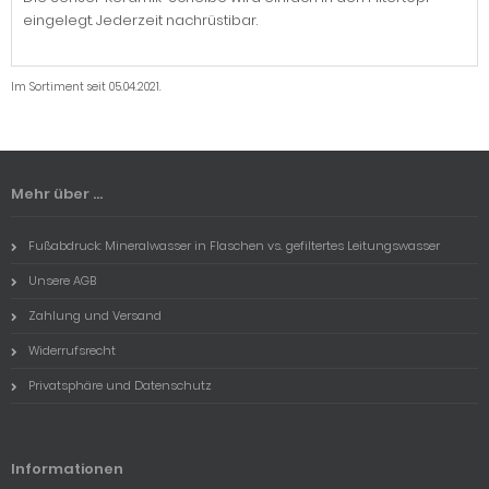
eingelegt. Jederzeit nachrüstibar.
Im Sortiment seit 05.04.2021.
Mehr über ...
Fußabdruck: Mineralwasser in Flaschen vs. gefiltertes Leitungswasser
Unsere AGB
Zahlung und Versand
Widerrufsrecht
Privatsphäre und Datenschutz
Informationen