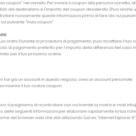
nvia coupon" nel carrello. Per inviare il coupon alla persona corrett
ido del destinatario e l'importo del coupon desiderato (Puoi anche uti
trollare nuovamente queste informazioni prima di fare clic sul pulsante
sul pulsante "Invia coupon".
tti
i ordini. Durante la procedura di pagamento, puoi riscattare il tuo coup
do di pagamento preferito per l'importo della differenza. Nel caso in 
vato per il tuo prossimo ordine.
 non hai già un account in questo negozio, crea un account personale.
oi inserire il tuo codice coupon.
pon, ti preghiamo di ricontrollare con noi tramite la nostra e-mail: in
delle seguenti informazioni per elaborare rapidamente la tua richiesta
 nome del browser web che stai utilizzando (ad es. "Internet Explorer 6" o 