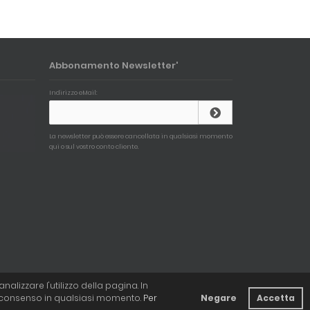
Abbonamento Newsletter'
Indirizzo eMail:
La newsletter può essere cancellata in qualsiasi momento
qui o sul vostro conto cliente.
alizzare l'utilizzo della pagina. In
ro consenso in qualsiasi momento.
Per
Negare
Accetta