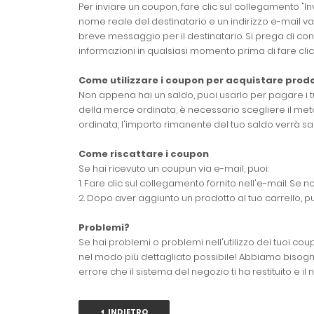
Per inviare un coupon, fare clic sul collegamento "I
nome reale del destinatario e un indirizzo e-mail val
breve messaggio per il destinatario. Si prega di con
informazioni in qualsiasi momento prima di fare clic 
Come utilizzare i coupon per acquistare prodo
Non appena hai un saldo, puoi usarlo per pagare i tuo
della merce ordinata, è necessario scegliere il meto
ordinata, l'importo rimanente del tuo saldo verrà sal
Come riscattare i coupon
Se hai ricevuto un coupun via e-mail, puoi:
1. Fare clic sul collegamento fornito nell'e-mail. Se
2. Dopo aver aggiunto un prodotto al tuo carrello, pu
Problemi?
Se hai problemi o problemi nell'utilizzo dei tuoi cou
nel modo più dettagliato possibile! Abbiamo bisogno 
errore che il sistema del negozio ti ha restituito e il
INDIETRO