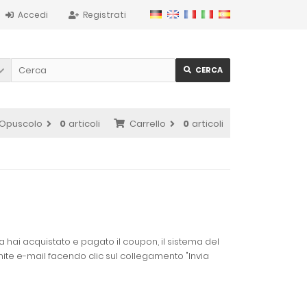
Accedi
Registrati
CERCA
Opuscolo
0
articoli
Carrello
0
articoli
na hai acquistato e pagato il coupon, il sistema del
amite e-mail facendo clic sul collegamento "Invia