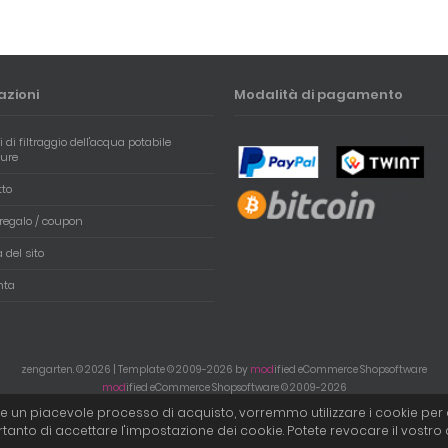
azioni
Modalità di pagamento
i di filtraggio dell'acqua potabile
pure
tto
regalo / coupon
del sito
nta
zengarten. © 2026 | Template © 2009-2026 by
mod
ified eCommerce Shopsoftware
mod
ified eCommerce Shopsoftware © 2009-2026
rire un piacevole processo di acquisto, vorremmo utilizzare i cookie per an
ertanto di accettare l'impostazione dei cookie. Potete revocare il vost