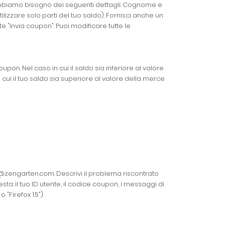
a, abbiamo bisogno dei seguenti dettagli: Cognome e
lizzare solo parti del tuo saldo). Fornisci anche un
 "Invia coupon". Puoi modificare tutte le
on. Nel caso in cui il saldo sia inferiore al valore
cui il tuo saldo sia superiore al valore della merce
fo@zengarten.com. Descrivi il problema riscontrato
: il tuo ID utente, il codice coupon, i messaggi di
"Firefox 1.5").